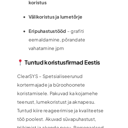
koristus
Välikoristus ja lumetõrje
Eripuhastustööd
– grafiti
eemaldamine, põrandate
vahatamine jpm
Tuntud koristusfirmad Eestis
ClearSYS – Spetsialiseerunud
kortermajade ja büroohoonete
koristamisele. Pakuvad ka kojamehe
teenust, lumekoristust ja aknapesu.
Tuntud kiire reageerimise ja kvaliteetse
töö poolest. Akuvad süvapuhastust,
triikimist ja akende pesu. Personaalsed