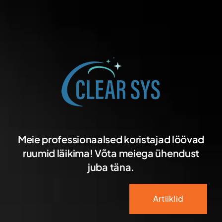
Meie professionaalsed koristajad löövad
ruumid läikima! Võta meiega ühendust
juba täna.
Artiiklid