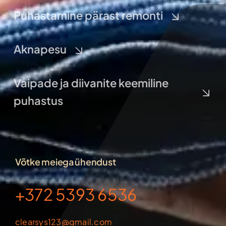
Puhastamine pärast remonti
Aknapesu
Vaipade ja diivanite keemiline
puhastus
Võtke meiega ühendust
+372 5393 6536
clearsys123@gmail.com