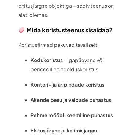
ehitusjärgse objektiga – sobiv teenus on
alati olemas.
Mida koristusteenus sisaldab?
Koristusfirmad pakuvad tavaliselt:
Kodukoristus
– igapäevane või
perioodiline hoolduskoristus
Kontori- ja äripindade koristus
Akende pesu ja vaipade puhastus
Pehme mööbli keemiline puhastus
Ehitusjärgne ja kolimisjärgne