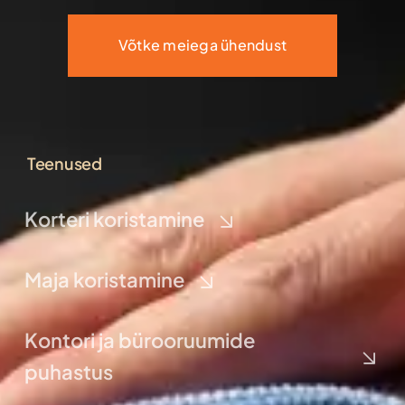
Võtke meiega ühendust
Teenused
Korteri koristamine
Maja koristamine
Kontori ja bürooruumide
puhastus