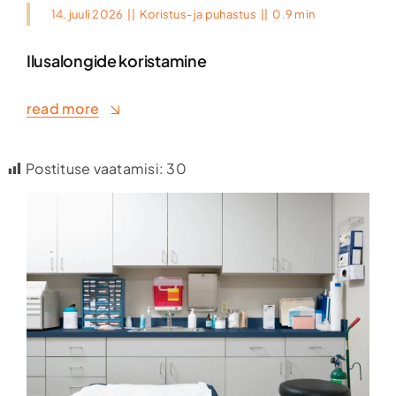
14. juuli 2026
||
Koristus- ja puhastus
||
0.9 min
Ilusalongide koristamine
read more
Postituse vaatamisi:
30