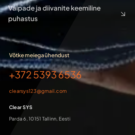
Vaipade ja diivanite keemiline
puhastus
Võtke meiega ühendust
+372 5393 6536
clearsys123@gmail.com
Clear SYS
Parda 6, 10151 Tallinn, Eesti