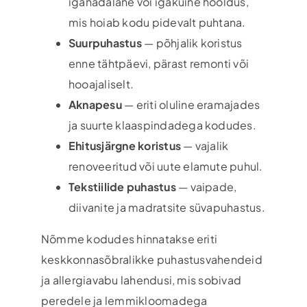
iganädalane või igakuine hooldus,
mis hoiab kodu pidevalt puhtana.
Suurpuhastus
— põhjalik koristus
enne tähtpäevi, pärast remonti või
hooajaliselt.
Aknapesu
— eriti oluline eramajades
ja suurte klaaspindadega kodudes.
Ehitusjärgne koristus
— vajalik
renoveeritud või uute elamute puhul.
Tekstiilide puhastus
— vaipade,
diivanite ja madratsite süvapuhastus.
Nõmme kodudes hinnatakse eriti
keskkonnasõbralikke puhastusvahendeid
ja allergiavabu lahendusi, mis sobivad
peredele ja lemmikloomadega