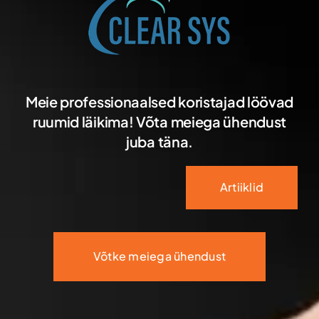
Meie professionaalsed koristajad löövad
ruumid läikima! Võta meiega ühendust
juba täna.
Artiiklid
Võtke meiega ühendust