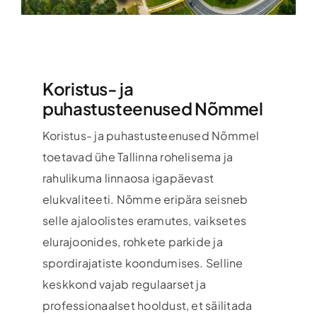
Koristus- ja
puhastusteenused Nõmmel
Koristus- ja puhastusteenused Nõmmel
toetavad ühe Tallinna rohelisema ja
rahulikuma linnaosa igapäevast
elukvaliteeti. Nõmme eripära seisneb
selle ajaloolistes eramutes, vaiksetes
elurajoonides, rohkete parkide ja
spordirajatiste koondumises. Selline
keskkond vajab regulaarset ja
professionaalset hooldust, et säilitada