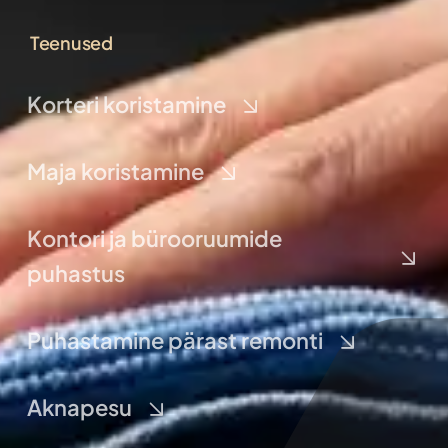
Teenused
Korteri koristamine
Maja koristamine
Kontori ja bürooruumide
puhastus
Puhastamine pärast remonti
Aknapesu