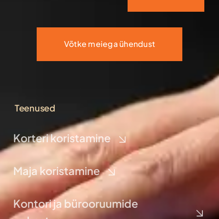
Võtke meiega ühendust
Teenused
Korteri koristamine
Maja koristamine
Kontori ja bürooruumide