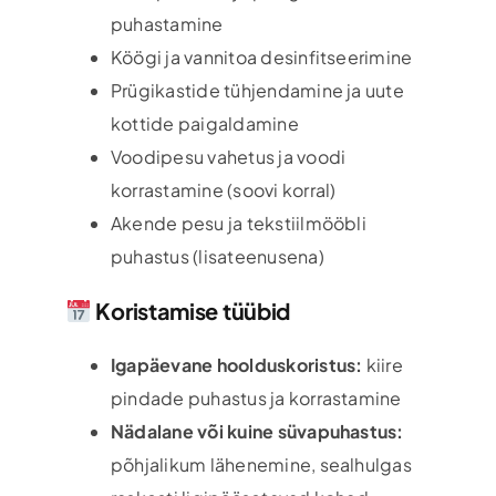
puhastamine
Köögi ja vannitoa desinfitseerimine
Prügikastide tühjendamine ja uute
kottide paigaldamine
Voodipesu vahetus ja voodi
korrastamine (soovi korral)
Akende pesu ja tekstiilmööbli
puhastus (lisateenusena)
Koristamise tüübid
Igapäevane hoolduskoristus:
kiire
pindade puhastus ja korrastamine
Nädalane või kuine süvapuhastus:
põhjalikum lähenemine, sealhulgas