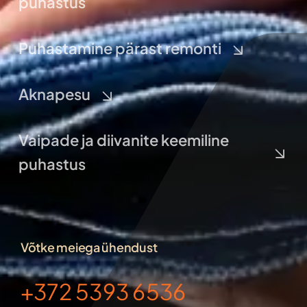
puhastus
Puhastamine pärast remonti
Aknapesu
Vaipade ja diivanite keemiline
puhastus
Võtke meiega ühendust
+372 5393 6536