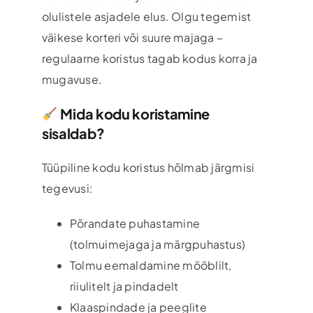
olulistele asjadele elus. Olgu tegemist
väikese korteri või suure majaga –
regulaarne koristus tagab kodus korra ja
mugavuse.
Mida kodu koristamine
sisaldab?
Tüüpiline kodu koristus hõlmab järgmisi
tegevusi:
Põrandate puhastamine
(tolmuimejaga ja märgpuhastus)
Tolmu eemaldamine mööblilt,
riiulitelt ja pindadelt
Klaaspindade ja peeglite