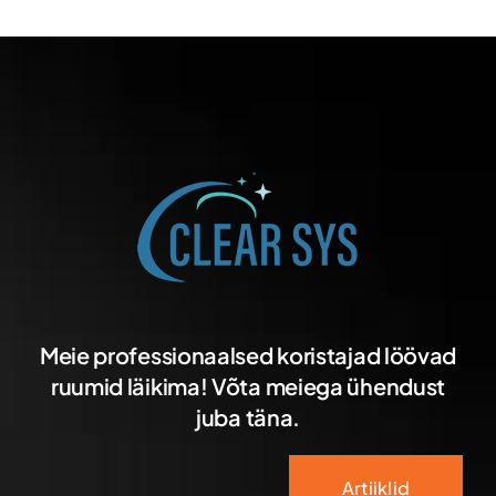
Meie professionaalsed koristajad löövad
ruumid läikima! Võta meiega ühendust
juba täna.
Artiiklid