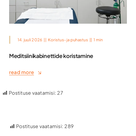
14. juuli 2026
||
Koristus- ja puhastus
||
1 min
Meditsiinikabinettide koristamine
read more
Postituse vaatamisi:
27
Postituse vaatamisi:
289