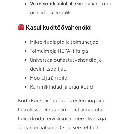
Valmisolek külalisteks:
puhas kodu
on alati esinduslik
Kasulikud töövahendid
Mikrokiudlapid ja tolmuharjad
Tolmuimeja HEPA-filtriga
Universaalpuhastusvahendid ja
desinfitseerijad
Mopid ja ämbrid
Kummikindad ja prügikotid
Kodu koristamine on investeering sinu
heaolusse. Regulaarne puhastus aitab
hoida kodu tervislikuna, meeldivana ja
funktsionaalsena. Olgu see tehtud