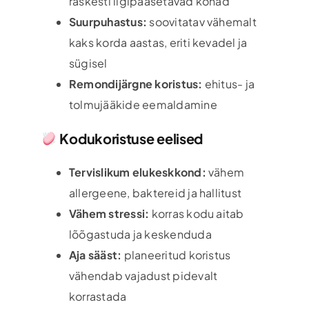
raskesti ligipääsetavad kohad
Suurpuhastus:
soovitatav vähemalt
kaks korda aastas, eriti kevadel ja
sügisel
Remondijärgne koristus:
ehitus- ja
tolmujääkide eemaldamine
Kodukoristuse eelised
Tervislikum elukeskkond:
vähem
allergeene, baktereid ja hallitust
Vähem stressi:
korras kodu aitab
lõõgastuda ja keskenduda
Aja sääst:
planeeritud koristus
vähendab vajadust pidevalt
korrastada