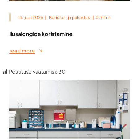
14. juuli 2026
||
Koristus- ja puhastus
||
0.9 min
Ilusalongide koristamine
read more
Postituse vaatamisi:
30