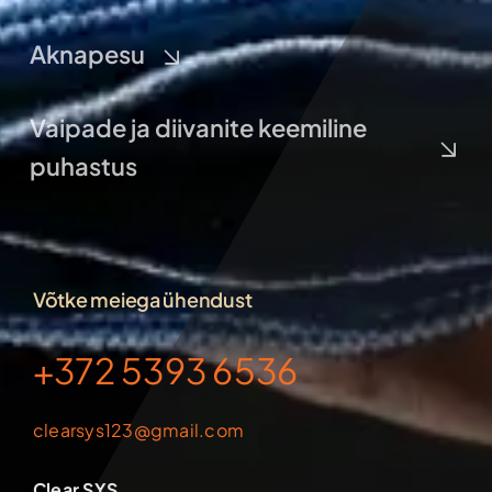
Aknapesu
Vaipade ja diivanite keemiline
puhastus
Võtke meiega ühendust
+372 5393 6536
clearsys123@gmail.com
Clear SYS