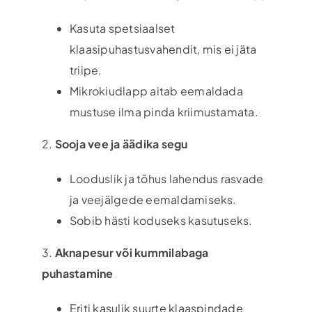
Kasuta spetsiaalset
klaasipuhastusvahendit, mis ei jäta
triipe.
Mikrokiudlapp aitab eemaldada
mustuse ilma pinda kriimustamata.
2.
Sooja vee ja äädika segu
Looduslik ja tõhus lahendus rasvade
ja veejälgede eemaldamiseks.
Sobib hästi koduseks kasutuseks.
3.
Aknapesur või kummilabaga
puhastamine
Eriti kasulik suurte klaaspindade