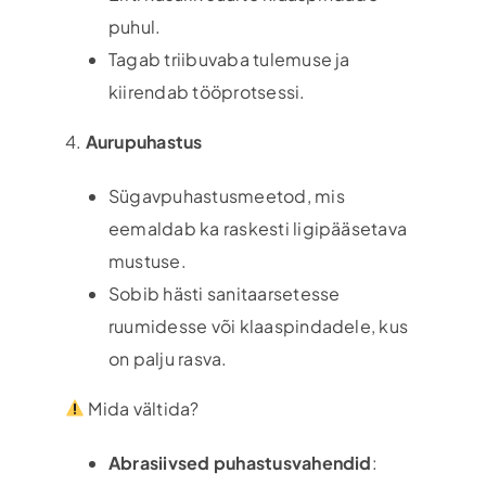
puhul.
Tagab triibuvaba tulemuse ja
kiirendab tööprotsessi.
4.
Aurupuhastus
Sügavpuhastusmeetod, mis
eemaldab ka raskesti ligipääsetava
mustuse.
Sobib hästi sanitaarsetesse
ruumidesse või klaaspindadele, kus
on palju rasva.
Mida vältida?
Abrasiivsed puhastusvahendid
: