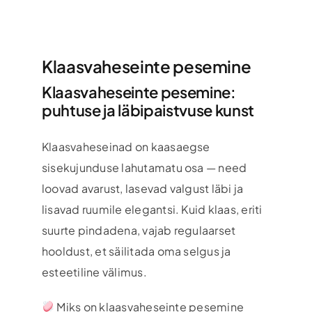
Klaasvaheseinte pesemine
Klaasvaheseinte pesemine:
puhtuse ja läbipaistvuse kunst
Klaasvaheseinad on kaasaegse
sisekujunduse lahutamatu osa — need
loovad avarust, lasevad valgust läbi ja
lisavad ruumile elegantsi. Kuid klaas, eriti
suurte pindadena, vajab regulaarset
hooldust, et säilitada oma selgus ja
esteetiline välimus.
Miks on klaasvaheseinte pesemine