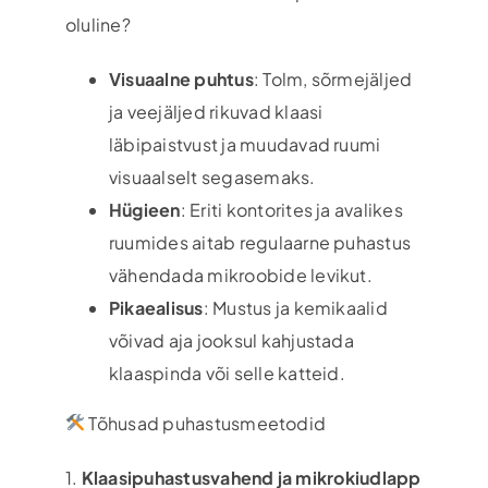
oluline?
Visuaalne puhtus
: Tolm, sõrmejäljed
ja veejäljed rikuvad klaasi
läbipaistvust ja muudavad ruumi
visuaalselt segasemaks.
Hügieen
: Eriti kontorites ja avalikes
ruumides aitab regulaarne puhastus
vähendada mikroobide levikut.
Pikaealisus
: Mustus ja kemikaalid
võivad aja jooksul kahjustada
klaaspinda või selle katteid.
Tõhusad puhastusmeetodid
1.
Klaasipuhastusvahend ja mikrokiudlapp