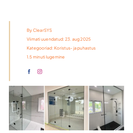
By
ClearSYS
Viimati uuendatud: 23. aug 2025
Kategooriad:
Koristus- ja puhastus
1.5 minuti lugemine