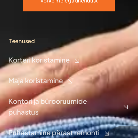
Võtke meiega ühendust
Teenused
Korteri koristamine
Maja koristamine
Kontori ja bürooruumide
puhastus
Puhastamine pärast remonti