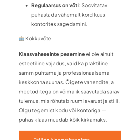
Regulaarsus on võti
: Soovitatav
puhastada vähemalt kord kuus,
kontorites sagedamini.
Kokkuvõte
Klaasvaheseinte pesemine
ei ole ainult
esteetiline vajadus, vaid ka praktiline
samm puhtama ja professionaalsema
keskkonna suunas. Õigete vahendite ja
meetoditega on võimalik saavutada särav
tulemus, mis rõhutab ruumi avarust ja stiili.
Olgu tegemist kodu või kontoriga —
puhas klaas muudab kõik kirkamaks.
Tellida klaasvaheseinte