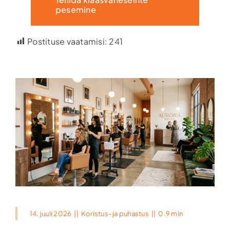
pesemine
Postituse vaatamisi:
241
14. juuli 2026
||
Koristus- ja puhastus
||
0.9 min