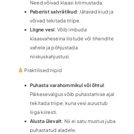
Need võivad klaasi kriimustada.
Paberist salvrätikud
: Jätavad kiud ja
võivad tekitada triipe.
Liigne vesi
: Võib imbuda
klaasvaheseina liistude või tihendite
vahele ja põhjustada
niiskuskahjustusi.
Praktilised nipid
Puhasta varahommikul või õhtul
:
Päikesevalgus võib puhastamise ajal
tekitada triipe, kuna vesi aurustub
liiga kiiresti.
Alusta ülevalt
: Nii ei satu mustus juba
puhastatud aladele.