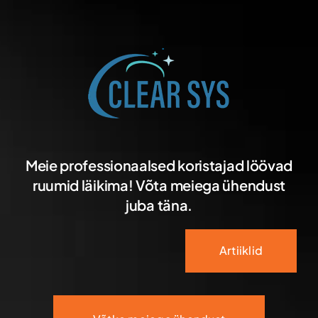
Meie professionaalsed koristajad löövad
ruumid läikima! Võta meiega ühendust
juba täna.
Artiiklid