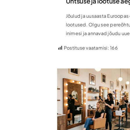
Ühtsuse ja lootuse ae
Jõulud ja uusaasta Euroopas 
lootused. Olgu see pereõhtu
inimesi ja annavad jõudu uu
Postituse vaatamisi:
166