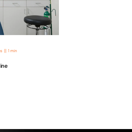
us
||
1 min
mine