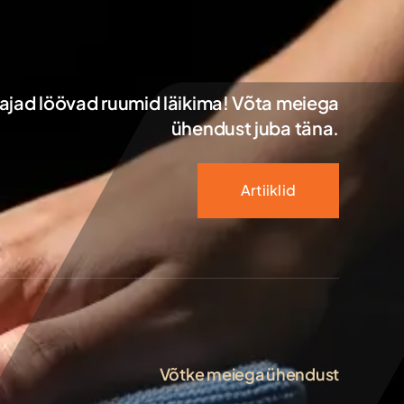
tajad löövad ruumid läikima! Võta meiega
ühendust juba täna.
Artiiklid
Võtke meiega ühendust