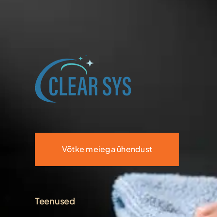
Võtke meiega ühendust
Teenused