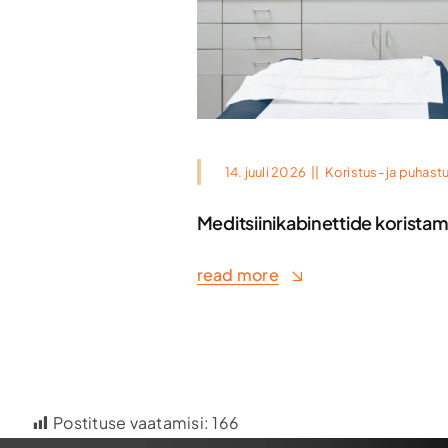
14. juuli 2026
||
Koristus- ja puhast
Meditsiinikabinettide korista
read more
Postituse vaatamisi:
166