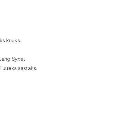
aks kuuks.
Lang Syne
.
i uueks aastaks.