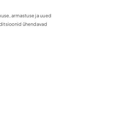
kkuse, armastuse ja uued
aditsioonid ühendavad