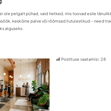
g
ei ole pelgalt pühad, vaid hetked, mis toovad esile tänuli
söök, kesköine palve või rõõmsad ilutulestikud – need tr
eks alguseks.
Postituse vaatamisi:
28