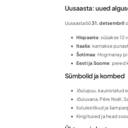
Uusaasta: uued algus
Uusaastaöö
31. detsembril
o
Hispaania
: süüakse 12 v
Itaalia
: kantakse punast
Šotimaa
:
Hogmanay
pi
Eesti ja Soome
: pered 
Sümbolid ja kombed
Jõulupuu, kaunistatud e
Jõuluvana, Pére Noël, Sa
Ilutulestikud ja šampan
Kingitused ja head soo