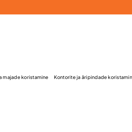
ja majade koristamine
Kontorite ja äripindade koristami