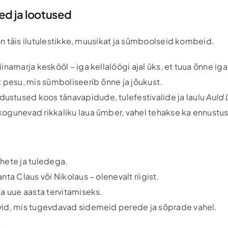
ed ja lootused
n täis ilutulestikke, muusikat ja sümboolseid kombeid.
iinamarja keskööl – iga kellalöögi ajal üks, et tuua õnne ig
 pesu, mis sümboliseerib õnne ja jõukust.
dustused koos tänavapidude, tulefestivalide ja laulu
Auld 
kogunevad rikkaliku laua ümber, vahel tehakse ka ennustus
hete ja tuledega.
nta Claus või Nikolaus – olenevalt riigist.
ja uue aasta tervitamiseks.
vid, mis tugevdavad sidemeid perede ja sõprade vahel.