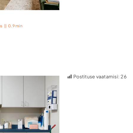
us
||
0.9 min
Postituse vaatamisi:
26