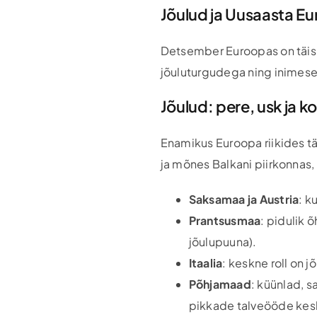
Jõulud ja Uusaasta Eur
Detsember Euroopas on täis v
jõuluturgudega ning inimese
Jõulud: pere, usk ja 
Enamikus Euroopa riikides t
ja mõnes Balkani piirkonnas,
Saksamaa ja Austria
: k
Prantsusmaa
: pidulik 
jõulupuuna).
Itaalia
: keskne roll on j
Põhjamaad
: küünlad, s
pikkade talveööde kes