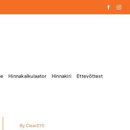
Facebook
Inst
ne
Hinnakalkulaator
Hinnakiri
Ettevõttest
By
ClearSYS