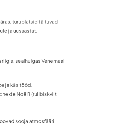
ras, turuplatsid täituvad
le ja uusaastat.
 riigis, sealhulgas Venemaal
e ja käsitööd.
che de Noël’i (rullbiskviit
– loovad sooja atmosfääri