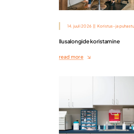
14. juuli 2026
||
Koristus- ja puhast
Ilusalongide koristamine
read more