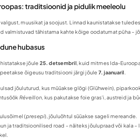
oopas: traditsioonid ja pidulik meeleolu
algust, muusikat ja soojust. Linnad kaunistatakse tuledesä
d valmistuvad tähistama kahte kõige oodatumat püha – jõu
kodune hubasus
ähistatakse jõule
25. detsembril
, kuid mitmes Ida-Euroopa
 peetakse õigeusu traditsiooni järgi jõule
7. jaanuaril
.
uulsad jõuluturud, kus müüakse glögi (Glühwein), piparkook
õhtusöök
Réveillon
, kus pakutakse foie gras’i, austreid ja bû
õulusõimel (
presepi
), jõuluõhtul süüakse sageli mereande.
aun ja traditsioonilised road – näiteks jõulupraad või kala 
kel.