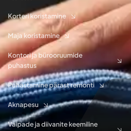
Korteri koristamine
Maja koristamine
Kontori ja bürooruumide
puhastus
Puhastamine pärast remonti
Aknapesu
Vaipade ja diivanite keemiline