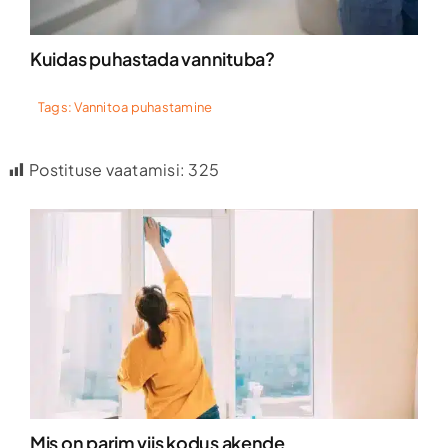
Kuidas puhastada vannituba?
Tags:
Vannitoa puhastamine
Postituse vaatamisi:
325
Mis on parim viis kodus akende