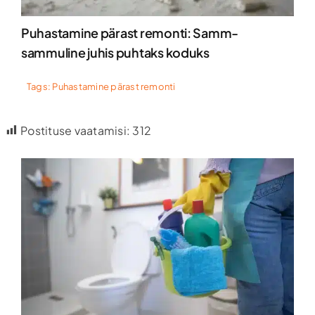
Puhastamine pärast remonti: Samm-
sammuline juhis puhtaks koduks
Tags:
Puhastamine pärast remonti
Postituse vaatamisi:
312