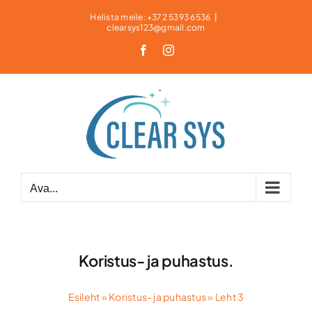
Skip
Helista meile: +372 5393 6536
|
clearsys123@gmail.com
to
content
Facebook
Instagram
Ava...
Koristus- ja puhastus.
Esileht
»
Koristus- ja puhastus
»
Leht 3