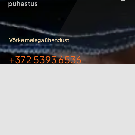
puhastus
Võtke meiega ühendust
+372 5393 6536
clearsys123@gmail.com
Clear SYS
Parda 6, 10151 Tallinn, Eesti