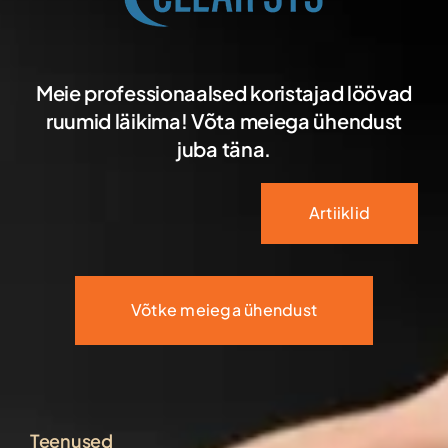
Meie professionaalsed koristajad löövad
ruumid läikima! Võta meiega ühendust
juba täna.
Artiiklid
Võtke meiega ühendust
Teenused