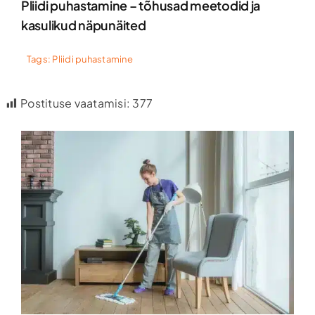
Pliidi puhastamine – tõhusad meetodid ja
kasulikud näpunäited
Tags:
Pliidi puhastamine
Postituse vaatamisi:
377