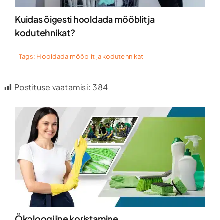
Kuidas õigesti hooldada mööblit ja
kodutehnikat?
Tags:
Hooldada mööblit ja kodutehnikat
Postituse vaatamisi:
384
Ökoloogiline koristamine